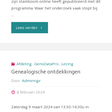
zijn stamboom online heeft gepubliceerd met dit
programma. Waar het onderzoek vaak stopt bij
…
"Uw
Lees verder
stamboom
online
met
Afdeling
,
GensDataPro
,
Lezing
Genealogische ontdekkingen
GensDataPro"
Door
Adminngv
8 februari 2024
Zaterdag 9 maart 2024 van 13:30-16:30u in