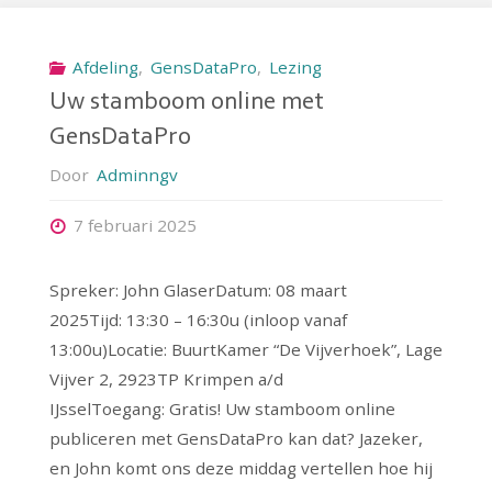
Afdeling
,
GensDataPro
,
Lezing
Uw stamboom online met
GensDataPro
Door
Adminngv
7 februari 2025
Spreker: John GlaserDatum: 08 maart
2025Tijd: 13:30 – 16:30u (inloop vanaf
13:00u)Locatie: BuurtKamer “De Vijverhoek”, Lage
Vijver 2, 2923TP Krimpen a/d
IJsselToegang: Gratis! Uw stamboom online
publiceren met GensDataPro kan dat? Jazeker,
en John komt ons deze middag vertellen hoe hij