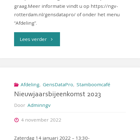
graag.Meer informatie vindt u op https://ngv-
rotterdam.nl/gensdatapro/ of onder het menu
“Afdeling”.
"Hulp
Lees verder
bij
GensDataPro"
Afdeling
,
GensDataPro
,
Stamboomcafé
Nieuwjaarsbijeenkomst 2023
Door
Adminngv
4 november 2022
Zaterdag 14 januari 2022 – 13:30-