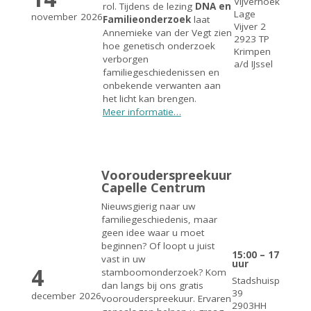
Vijverhoek
rol. Tijdens de lezing
DNA en
Lage
november
2026
Familieonderzoek
laat
Vijver 2
Annemieke van der Vegt zien
2923 TP
hoe genetisch onderzoek
Krimpen
verborgen
a/d IJssel
familiegeschiedenissen en
onbekende verwanten aan
het licht kan brengen.
Meer informatie…
Voorouderspreekuur
Capelle Centrum
Nieuwsgierig naar uw
familiegeschiedenis, maar
geen idee waar u moet
beginnen? Of loopt u juist
15:00 – 17:00
vast in uw
uur
4
stamboomonderzoek? Kom
Stadshuisplein
dan langs bij ons gratis
39
december
2026
voorouderspreekuur. Ervaren
2903HH