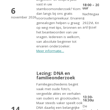
vast in uw
18:00 – 20:00
6
uur
stamboomonderzoek? Kom
dan langs bij ons gratis
Nachtegaalstraat
november
2026
voorouderspreekuur. Ervaren
8
2922VL Krimpen
genealogen helpen u graag
a/d IJssel
op weg met tips, bronnen en
het beantwoorden van uw
vragen. Iedereen is welkom,
van absolute beginner tot
ervaren onderzoeker.
Meer informatie…
Lezing: DNA en
familieonderzoek
Familiegeschiedenis begint
vaak met oude foto’s,
vergeelde aktes en verhalen
13:30-
van ouders en grootouders.
16:30u
Maar steeds vaker speelt ook
De
14
DNA daarbij een belangrijke