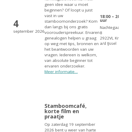
geen idee waar u moet
beginnen? Of loopt u juist
vast in uw
18:00 – 20:00
4
uur
stamboomonderzoek? Kom
dan langs bij ons gratis
Nachtegaalstraat
september
2026
voorouderspreekuur. Ervaren
8
2922VL Krimpen
genealogen helpen u graag
a/d IJssel
op weg met tips, bronnen en
het beantwoorden van uw
vragen. Iedereen is welkom,
van absolute beginner tot
ervaren onderzoeker.
Meer informatie…
Stamboomcafé,
korte film en
praatje
Op zaterdag 19 september
2026 bent u weer van harte