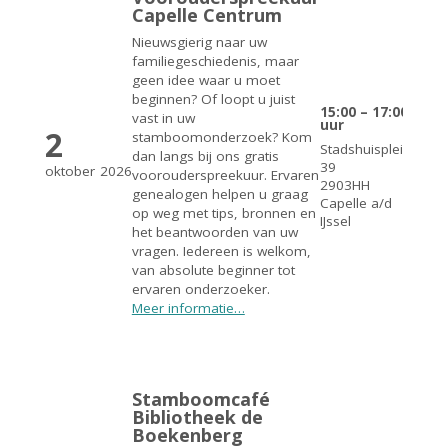
Capelle Centrum
Nieuwsgierig naar uw
familiegeschiedenis, maar
geen idee waar u moet
beginnen? Of loopt u juist
15:00 – 17:00
vast in uw
uur
2
stamboomonderzoek? Kom
Stadshuisplein
dan langs bij ons gratis
39
oktober
2026
voorouderspreekuur. Ervaren
2903HH
genealogen helpen u graag
Capelle a/d
op weg met tips, bronnen en
IJssel
het beantwoorden van uw
vragen. Iedereen is welkom,
van absolute beginner tot
ervaren onderzoeker.
Meer informatie…
Stamboomcafé
Bibliotheek de
Boekenberg