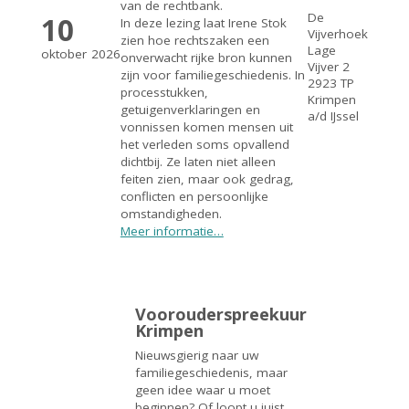
van de rechtbank.
De
10
In deze lezing laat Irene Stok
Vijverhoek
zien hoe rechtszaken een
Lage
oktober
2026
onverwacht rijke bron kunnen
Vijver 2
zijn voor familiegeschiedenis. In
2923 TP
processtukken,
Krimpen
getuigenverklaringen en
a/d IJssel
vonnissen komen mensen uit
het verleden soms opvallend
dichtbij. Ze laten niet alleen
feiten zien, maar ook gedrag,
conflicten en persoonlijke
omstandigheden.
Meer informatie…
Voorouderspreekuur
Krimpen
Nieuwsgierig naar uw
familiegeschiedenis, maar
geen idee waar u moet
beginnen? Of loopt u juist