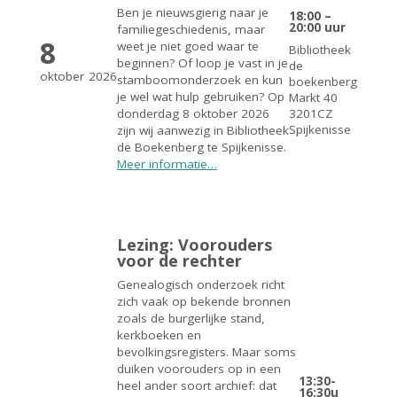
Ben je nieuwsgierig naar je
18:00 –
20:00 uur
familiegeschiedenis, maar
8
weet je niet goed waar te
Bibliotheek
beginnen? Of loop je vast in je
de
oktober
2026
stamboomonderzoek en kun
boekenberg
je wel wat hulp gebruiken? Op
Markt 40
3201CZ
donderdag 8 oktober 2026
Spijkenisse
zijn wij aanwezig in Bibliotheek
de Boekenberg te Spijkenisse.
Meer informatie…
Lezing: Voorouders
voor de rechter
Genealogisch onderzoek richt
zich vaak op bekende bronnen
zoals de burgerlijke stand,
kerkboeken en
bevolkingsregisters. Maar soms
duiken voorouders op in een
13:30-
heel ander soort archief: dat
16:30u