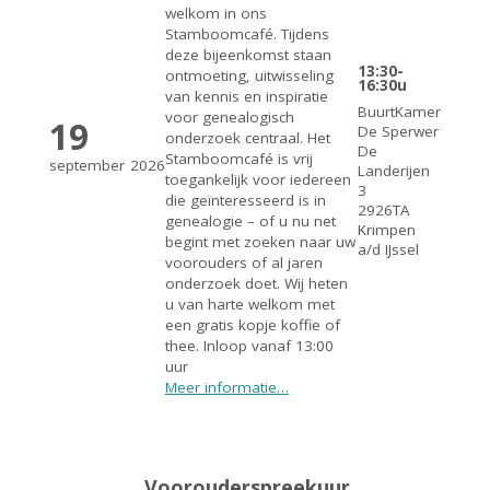
welkom in ons
Stamboomcafé. Tijdens
deze bijeenkomst staan
13:30-
ontmoeting, uitwisseling
16:30u
van kennis en inspiratie
BuurtKamer
voor genealogisch
19
De Sperwer
onderzoek centraal. Het
De
Stamboomcafé is vrij
september
2026
Landerijen
toegankelijk voor iedereen
3
die geïnteresseerd is in
2926TA
genealogie – of u nu net
Krimpen
begint met zoeken naar uw
a/d IJssel
voorouders of al jaren
onderzoek doet. Wij heten
u van harte welkom met
een gratis kopje koffie of
thee. Inloop vanaf 13:00
uur
Meer informatie…
Voorouderspreekuur