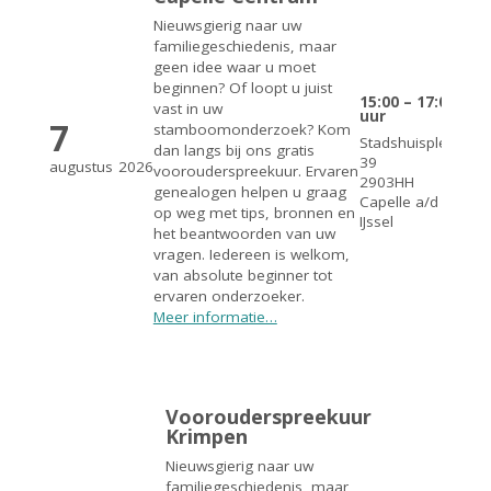
Nieuwsgierig naar uw
familiegeschiedenis, maar
geen idee waar u moet
beginnen? Of loopt u juist
15:00 – 17:00
vast in uw
uur
7
stamboomonderzoek? Kom
Stadshuisplein
dan langs bij ons gratis
39
augustus
2026
voorouderspreekuur. Ervaren
2903HH
genealogen helpen u graag
Capelle a/d
op weg met tips, bronnen en
IJssel
het beantwoorden van uw
vragen. Iedereen is welkom,
van absolute beginner tot
ervaren onderzoeker.
Meer informatie…
Voorouderspreekuur
Krimpen
Nieuwsgierig naar uw
familiegeschiedenis, maar