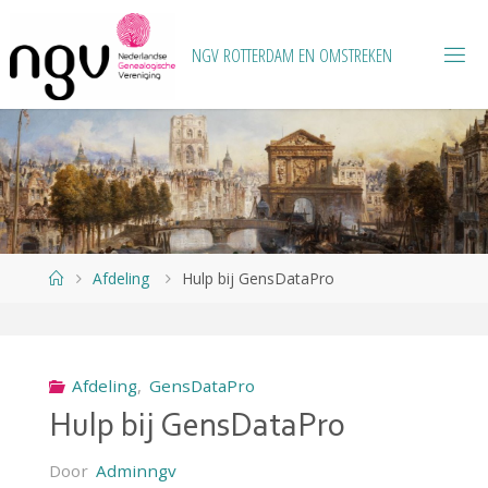
Ga
naar
N
G
V
R
O
T
T
E
R
D
A
M
E
N
O
M
S
T
R
E
K
E
N
de
inhoud
Home
Afdeling
Hulp bij GensDataPro
Afdeling
,
GensDataPro
Hulp bij GensDataPro
Door
Adminngv