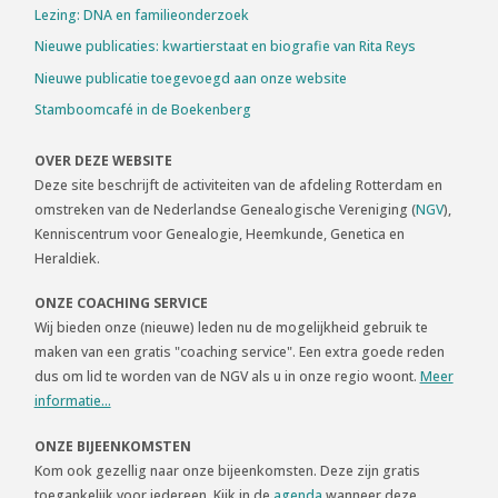
Lezing: DNA en familieonderzoek
Nieuwe publicaties: kwartierstaat en biografie van Rita Reys
Nieuwe publicatie toegevoegd aan onze website
Stamboomcafé in de Boekenberg
OVER DEZE WEBSITE
Deze site beschrijft de activiteiten van de afdeling Rotterdam en
omstreken van de Nederlandse Genealogische Vereniging (
NGV
),
Kenniscentrum voor Genealogie, Heemkunde, Genetica en
Heraldiek.
ONZE COACHING SERVICE
Wij bieden onze (nieuwe) leden nu de mogelijkheid gebruik te
maken van een gratis "coaching service". Een extra goede reden
dus om lid te worden van de NGV als u in onze regio woont.
Meer
informatie...
ONZE BIJEENKOMSTEN
Kom ook gezellig naar onze bijeenkomsten. Deze zijn gratis
toegankelijk voor iedereen. Kijk in de
agenda
wanneer deze