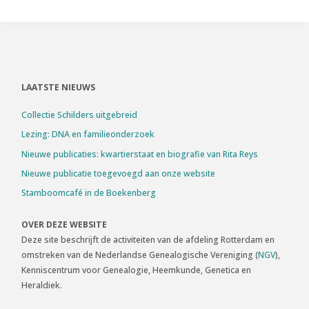
Zilverhistograaf
jaargang
2
LAATSTE NIEUWS
editie
Collectie Schilders uitgebreid
2"
Lezing: DNA en familieonderzoek
Nieuwe publicaties: kwartierstaat en biografie van Rita Reys
Nieuwe publicatie toegevoegd aan onze website
Stamboomcafé in de Boekenberg
OVER DEZE WEBSITE
Deze site beschrijft de activiteiten van de afdeling Rotterdam en
omstreken van de Nederlandse Genealogische Vereniging (
NGV
),
Kenniscentrum voor Genealogie, Heemkunde, Genetica en
Heraldiek.