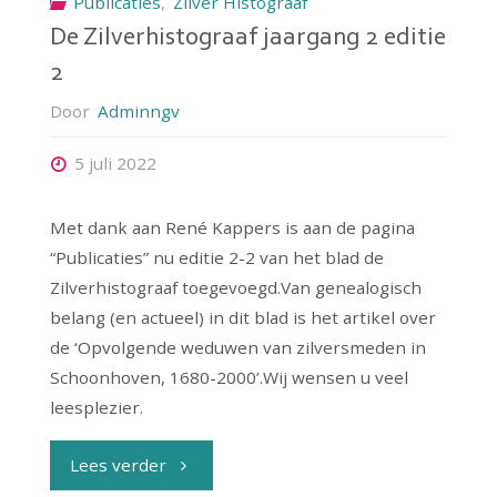
Publicaties
,
Zilver Histograaf
De Zilverhistograaf jaargang 2 editie
2
Door
Adminngv
5 juli 2022
Met dank aan René Kappers is aan de pagina
“Publicaties” nu editie 2-2 van het blad de
Zilverhistograaf toegevoegd.Van genealogisch
belang (en actueel) in dit blad is het artikel over
de ‘Opvolgende weduwen van zilversmeden in
Schoonhoven, 1680-2000’.Wij wensen u veel
leesplezier.
"De
Lees verder