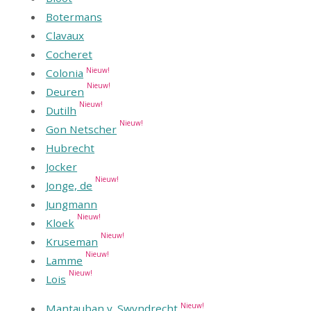
Botermans
Clavaux
Cocheret
Nieuw!
Colonia
Nieuw!
Deuren
Nieuw!
Dutilh
Nieuw!
Gon Netscher
Hubrecht
Jocker
Nieuw!
Jonge, de
Jungmann
Nieuw!
Kloek
Nieuw!
Kruseman
Nieuw!
Lamme
Nieuw!
Lois
Nieuw!
Mantauban v. Swyndrecht