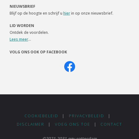
NIEUWSBRIEF
Blijf op de hoogte en schrijf u
hier
in op onze nieuwsbrief.
LID WORDEN
Ontdek de voordelen.
Lees meer
...
VOLG ONS OOK OP FACEBOOK
COOKIEBELEID
|
PRIVACYBELEID
|
DISCLAIMER
|
VOEG ONS TOE
|
CONTACT
©2021-2031 ngv-rotterdam