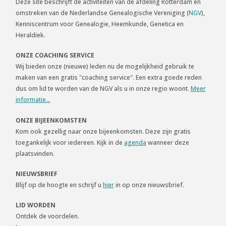
Deze site beschrijft de activiteiten van de afdeling Rotterdam en
omstreken van de Nederlandse Genealogische Vereniging (
NGV
),
Kenniscentrum voor Genealogie, Heemkunde, Genetica en
Heraldiek.
ONZE COACHING SERVICE
Wij bieden onze (nieuwe) leden nu de mogelijkheid gebruik te
maken van een gratis "coaching service". Een extra goede reden
dus om lid te worden van de NGV als u in onze regio woont.
Meer
informatie...
ONZE BIJEENKOMSTEN
Kom ook gezellig naar onze bijeenkomsten. Deze zijn gratis
toegankelijk voor iedereen. Kijk in de
agenda
wanneer deze
plaatsvinden.
NIEUWSBRIEF
Blijf op de hoogte en schrijf u
hier
in op onze nieuwsbrief.
LID WORDEN
Ontdek de voordelen.