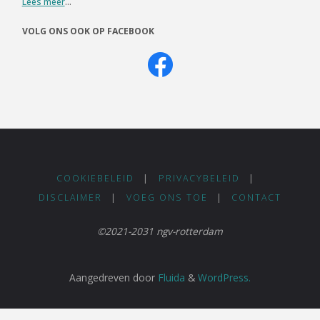
Lees meer
...
VOLG ONS OOK OP FACEBOOK
COOKIEBELEID
|
PRIVACYBELEID
|
DISCLAIMER
|
VOEG ONS TOE
|
CONTACT
©2021-2031 ngv-rotterdam
Aangedreven door
Fluida
&
WordPress.