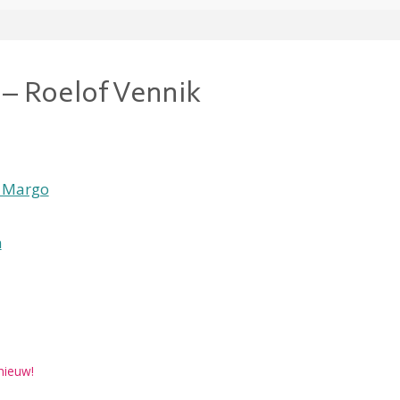
 – Roelof Vennik
 Margo
h
nieuw!