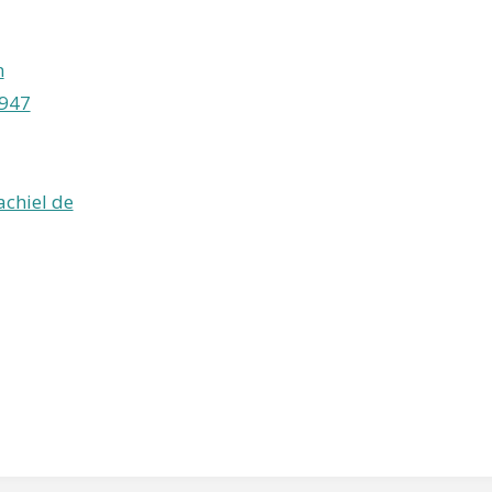
n
1947
achiel de