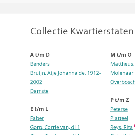
Collectie Kwartierstaten
A t/m D
M t/m O
Benders
Mattheus,
Bruijn, Atje Johanna de, 1912-
Molenaar
2002
Overbosc
Damste
P t/m Z
E t/m L
Peterse
Faber
Platteel
Gorp, Corrie van, dl 1
Reys, Rita