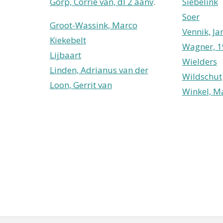
Gorp, Corrie van, dl 2 aanv
.
Siebelink
Soer
Groot-Wassink, Marco
Vennik, Ja
Kiekebelt
Wagner, 
Lijbaart
Wielders
Linden, Adrianus van der
Wildschut
Loon, Gerrit van
Winkel, M